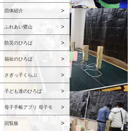
団体紹介
ふれあい鷺山
防災のひろば
福祉のひろば
さぎっ子くらぶ
子ども達のひろば
母子手帳アプリ 母子モ
回覧板