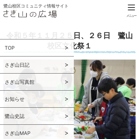
鷺山校区コミュニティ情報サイト
メニュー
令和５年１１月２５日、２６日 鷺山
校区文化祭１
TOP
さぎ山日記
さぎ山写真館
お知らせ
鷺山史誌
さぎ山MAP